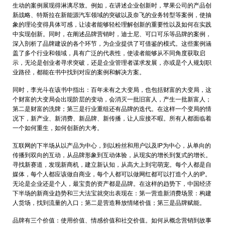
生动的案例展现得淋漓尽致。例如，在讲述企业创新时，苹果公司的产品创
新战略、特斯拉在新能源汽车领域的突破以及奈飞的业务转型等案例，使抽
象的理论变得具体可感，让读者能够轻松理解创新的重要性以及如何在实践
中实现创新。同时，在阐述品牌营销时，迪士尼、可口可乐等品牌的案例，
深入剖析了品牌建设的各个环节，为企业提供了可借鉴的模式。这些案例涵
盖了多个行业和领域，具有广泛的代表性，使读者能够从不同角度获取启
示，无论是创业者寻求突破，还是企业管理者谋求发展，亦或是个人规划职
业路径，都能在书中找到对应的案例和解决方案。
同时，李光斗在该书中指出：百年未有之大变局，也包括财富的大变局，这
个财富的大变局会出现阶层的变动，会消灭一批旧富人，产生一批新富人；
第二是财富的洗牌；第三是行业重组还有品牌的迭代。在这样一个变局的情
况下，新产业、新消费、新品牌、新传播，让人应接不暇。所有人都面临着
一个如何重生，如何创新的大考。
互联网的下半场从以产品为中心，到以粉丝和用户以及IP为中心，从单向的
传播到双向的互动，从品牌形象到互动体验，从现实的增长到复式的增长。
寻找新赛道，发现新商机，建立新认知，从高大上到宅萌宠。每个人都是自
媒体，每个人都应该做自商业，每个人都可以做网红都可以打造个人的IP。
无论是企业还是个人，最宝贵的资产都是品牌。在这样的趋势下，中国经济
下半场的新商业趋势和三大法宝就突出表现在：第一营造新消费场景：构建
人货场，找到流量的入口；第二是营造释放情绪价值；第三是品牌赋能。
品牌有三个价值：使用价值、情感价值和社交价值。如何从概念营销到故事