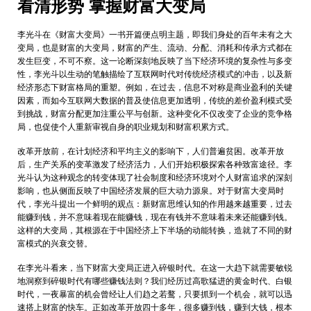
看清形势 掌握
财富
大变局
李光斗在《财富大变局》一书开篇便点明主题，即我们身处的百年未有之大
变局，也是财富的大变局，财富的产生、流动、分配、消耗和传承方式都在
发生巨变，不可不察。这一论断深刻地反映了当下经济环境的复杂性与多变
性，李光斗以生动的笔触描绘了互联网时代对传统经济模式的冲击，以及新
经济形态下财富格局的重塑。例如，在过去，信息不对称是商业盈利的关键
因素，而如今互联网大数据的普及使信息更加透明，传统的差价盈利模式受
到挑战，财富分配更加注重公平与创新。这种变化不仅改变了企业的竞争格
局，也促使个人重新审视自身的职业规划和财富积累方式。
改革开放前，在计划经济和平均主义的影响下，人们普遍贫困。改革开放
后，生产关系的变革激发了经济活力，人们开始积极探索各种致富途径。李
光斗认为这种观念的转变体现了社会制度和经济环境对个人财富追求的深刻
影响，也从侧面反映了中国经济发展的巨大动力源泉。对于财富大变局时
代，李光斗提出一个鲜明的观点：新财富思维认知的作用越来越重要，过去
能赚到钱，并不意味着现在能赚钱，现在有钱并不意味着未来还能赚到钱。
这样的大变局，其根源在于中国经济上下半场的动能转换，造就了不同的财
富模式的兴衰交替。
在李光斗看来，当下财富大变局正进入碎银时代。在这一大趋下就需要敏锐
地洞察到碎银时代有哪些赚钱法则？我们经历过高歌猛进的黄金时代、白银
时代，一夜暴富的机会曾经让人们趋之若鹜，只要抓到一个机会，就可以迅
速搭上财富的快车。正如改革开放四十多年，很多赚到钱，赚到大钱，根本