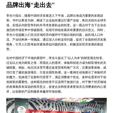
品牌出海“走出去”
李光斗指出，随着中国经济发展进入下半场，品牌出海成为重要的发展趋
势。书中以希音为例，阐述了企业如何通过打通产业链，将目光投向全球市
场，实现从内部竞争到向外寻求发展机会的转变。这一观点对于当下企业在
激烈的市场竞争中突破困境、实现可持续发展具有重要的启示意义。同时，
李光斗也提醒人们关注区域经济内循环中可能出现的问题，如区域人口外
流、产业结构单一等挑战，通过深入分析这些问题，提供了全面的经济发展
视角，引导人们思考如何避免类似问题的发生，积极适应经济发展的新趋
势。
在对中国经济下半场的展望中，李光斗提出了“以人为本”的财富观念转变。
过去以土地为财富之母，而现在人的需求、体验和创造力成为财富增长的关
键因素。例如，哈尔滨冰雪节通过改变思维和推广方式，注重游客体验，成
功打造了爆款旅游项目，引发全国性热潮。这一案例生动地展示了体验经济
的魔力，也体现了在新时代背景下，满足消费者个性化、多样化需求对于创
造财富的重要性。这种观念的转变不仅适用于旅游行业，对于整个经济领域
的发展都具有深远的指导意义，促使企业和投资者更加关注消费者的内心需
求，以创新的产品和服务来赢得市场份额。