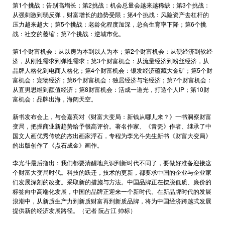
第1个挑战：告别高增长；第2挑战：机会总量会越来越稀缺；第3个挑战：
从强刺激到弱反弹，财富增长的趋势受限；第4个挑战：风险资产去杠杆的
压力越来越大；第5个挑战：老龄化程度加深，总合生育率下降；第6个挑
战：社交的萎缩；第7个挑战：逆城市化。
第1个财富机会：从以房为本到以人为本；第2个财富机会：从硬经济到软经
济，从刚性需求到弹性需求；第3个财富机会：从流量经济到粉丝经济，从
品牌人格化到电商人格化；第4个财富机会：银发经济蕴藏大金矿；第5个财
富机会：宠物经济；第6个财富机会：独居经济与宅经济；第7个财富机会：
从直男思维到颜值经济；第8财富机会：活成一道光，打造个人IP；第10财
富机会：品牌出海，海阔天空。
新书发布会上，与会嘉宾对《财富大变局：新钱从哪儿来？》一书洞察财富
变局，把握商业新趋势给予很高评价。著名作家、《青瓷》作者、继承了中
国文人画优秀传统的杰出画家浮石，专程为李光斗先生新书《财富大变局》
的出版创作了《点石成金》画作。
李光斗最后指出：我们都要清醒地意识到新时代不同了，要做好准备迎接这
个财富大变局时代。科技的跃迁，技术的更新，都要求中国的企业与企业家
们发展深刻的改变。采取新的措施与方法。中国品牌正在摆脱低质、廉价的
标签向中高端化发展，中国的品牌正迎来一个新时代。在新品牌时代的发展
浪潮中，从新质生产力到新质财富再到新质品牌，将为中国经济跨越式发展
提供新的经济发展路径。（记者 阮占江 帅标）