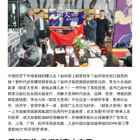
中国经济下半场老钱到哪儿去？如何搭上财富快车？如何保住你口袋里的
钱？新时代还有哪些财富机会？如何才能把握新的财富法则，李光斗在他的
新著《财富大变局：新钱从哪儿来？》一书中给了系统思维。该书已由中国
财富出版社在全国出版发行，详解大变局时代创业、品牌、投资、增值的新
财富路线图。李光斗的《财富大变局》不仅仅是一本财经专著，更将社会
学、经济学、管理学集于一体，获得广泛关注与好评。《财富大变局》新书
一上市就被美国新闻集团巴伦周刊中文版推荐，在京东图书“经管”榜单上名
列前茅，成为首都机场财经类畅销书；并相继亮相分众传媒楼宇广告和北
京、上海、广州、杭州等高铁传媒，入选中国出版传媒商报2024年第三季
度影响力“经济管理”榜单。