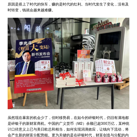
原因是搭上了时代的快车，赚的是时代的红利。当时代发生了变化，没有及
时转变，钱就会越来越难赚。
虽然现在暴富的机会少了，但时移势易，在如今的碎银时代，仍旧有满地都
是碎银子的新财富商机。中国的广义货币（M2）余额已超300万亿，某种统
计口径意义上已与美日欧总和相当，如何实现涓滴效应，让钱向下流动，将
会产生新的财富分配势能。更为关键的是在碎银时代，财富创造与分配的内