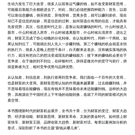
生动力发生了巨大改变，很多人以前靠运气赚的钱，如不改变新财富思维，
可能最后靠能力全都赔进去了。对此，我们必须把握四种能力：首先，以前
可以靠信息赚钱，倒买倒卖，异地营销，货离乡贵，就可以赚到差价。现在
却已不是信息的短缺，而是信息的过剩，如何筛选出有用的信息，才能具有
先发优势；其次，信息差时代之后，是靠认知差赚钱的时代。什么时候进入
股市，什么时候进入房市，什么时候逃离股市，什么时候出清房市，进出之
间，财富又完成了惊心动魄的分化转移。在认知差时代，同样一个商机，如
果认知到位了，可能就比别人先人一步赚到钱。第三个赚钱的机会就是永恒
的执行力，很多人是晚上想想千条计，白天醒来走老步。没有确实落地的执
行力，就没有把自己的想法变成现实的赚钱能力；接下来的赚钱机会更在于
竞争差，在于做的到不到位，在碎银时代，拼得是微光中的坚守与前行，拼
得是剩者为王，相对竞争优势与品牌优势。
从认知差，到信息差，到执行差再到竞争差。我们面临一个百年的大变局，
也是财富的大变局。新财富思维认知的作用越来越重要，过去能赚到钱，并
不意味着现在能赚钱，现在有钱并不意味着你未来还能赚到钱。这样的大趋
势，其根源在于中国经济上下半场的动能转换，造就了不同的财富模式的兴
衰交替。
本书围绕新时代的财富机会展开，全书共十章，分为财富的变迁、财富大趋
势、经济新动能、财富新思维、新财富革命、文旅的黄金时代、如何搭上财
富快车、新财富王国、品牌创富大趋势、新财富对话。每章以案例加分析的
形式，深刻剖析了本书的主题“新钱从哪儿来”。