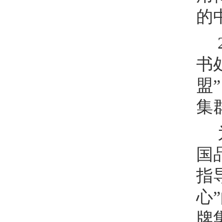
的
书
盟
集
国
指
心
牌