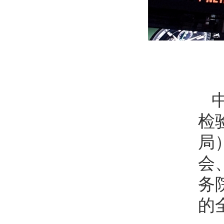
检
局
会
务
的