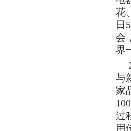
花
日
5
会
界
与
家
100
过
用