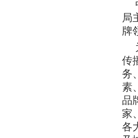
局
牌
传
务
素
品
家
各